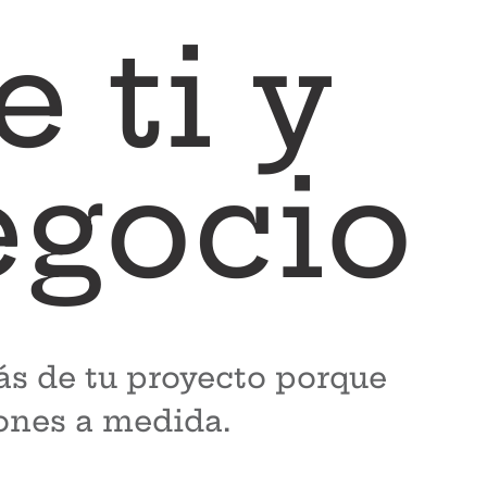
 ti y
egocio
ás de tu proyecto porque
ones a medida.