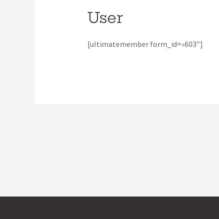
User
[ultimatemember form_id=»603″]