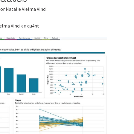
Por
Natalie Vielma Vinci
elma Vinci
en
qu4nt